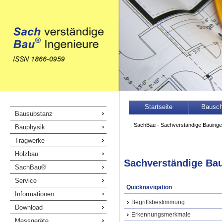
Navigation
Startseite
Bausc
Navigation
Bausubstanz
überspringen
überspringen
SachBau - Sachverständige Bauinge
Bauphysik
Tragwerke
Holzbau
Sachverständige Ba
SachBau®
Service
Quicknavigation
Informationen
Begriffsbestimmung
Download
Erkennungsmerkmale
Messgeräte