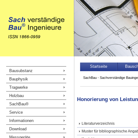
Navigation
Startseite
Bausc
Navigation
Bausubstanz
überspringen
überspringen
SachBau - Sachverständige Bauinge
Bauphysik
Tragwerke
Holzbau
Honorierung von Leistu
SachBau®
Service
Informationen
Literaturverzeichnis
Download
Muster für bibliographische Anga
Messgeräte