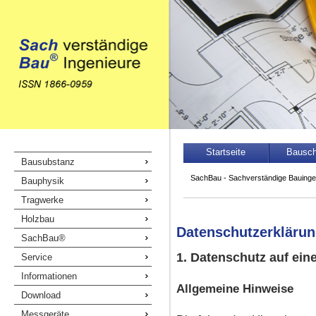
Navigation
Startseite
Bausc
Navigation
Bausubstanz
überspringen
überspringen
SachBau - Sachverständige Bauinge
Bauphysik
Tragwerke
Holzbau
Datenschutzerkläru
SachBau®
1. Datenschutz auf ein
Service
Informationen
Allgemeine Hinweise
Download
Messgeräte