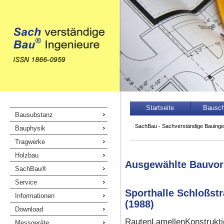
Navigation
Startseite
Bausc
Navigation
Bausubstanz
überspringen
überspringen
SachBau - Sachverständige Bauinge
Bauphysik
Tragwerke
Holzbau
Ausgewählte Bauvo
SachBau®
Service
Sporthalle Schloßstr
Informationen
(1988)
Download
RautenLamellenKonstruktio
Messgeräte